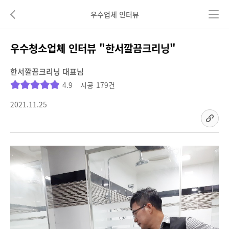
우수업체 인터뷰
뒤로가기
우수청소업체 인터뷰 "한서깔끔크리닝"
한서깔끔크리닝
대표님
4.9
시공
179건
2021.11.25