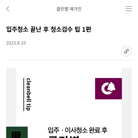
클린벨 매거진
뒤로가기
입주청소 끝난 후 청소검수 팁 1편
2023.8.10